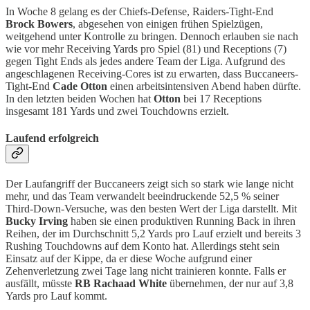
In Woche 8 gelang es der Chiefs-Defense, Raiders-Tight-End
Brock Bowers
, abgesehen von einigen frühen Spielzügen,
weitgehend unter Kontrolle zu bringen. Dennoch erlauben sie nach
wie vor mehr Receiving Yards pro Spiel (81) und Receptions (7)
gegen Tight Ends als jedes andere Team der Liga. Aufgrund des
angeschlagenen Receiving-Cores ist zu erwarten, dass Buccaneers-
Tight-End
Cade Otton
einen arbeitsintensiven Abend haben dürfte.
In den letzten beiden Wochen hat
Otton
bei 17 Receptions
insgesamt 181 Yards und zwei Touchdowns erzielt.
Laufend erfolgreich
Der Laufangriff der Buccaneers zeigt sich so stark wie lange nicht
mehr, und das Team verwandelt beeindruckende 52,5 % seiner
Third-Down-Versuche, was den besten Wert der Liga darstellt. Mit
Bucky Irving
haben sie einen produktiven Running Back in ihren
Reihen, der im Durchschnitt 5,2 Yards pro Lauf erzielt und bereits 3
Rushing Touchdowns auf dem Konto hat. Allerdings steht sein
Einsatz auf der Kippe, da er diese Woche aufgrund einer
Zehenverletzung zwei Tage lang nicht trainieren konnte. Falls er
ausfällt, müsste
RB Rachaad White
übernehmen, der nur auf 3,8
Yards pro Lauf kommt.