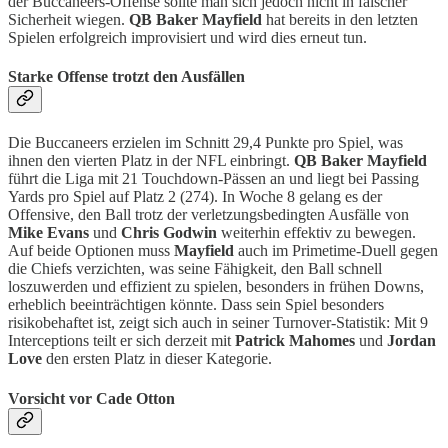
der Buccaneers-Offense sollte man sich jedoch nicht in falscher
Sicherheit wiegen.
QB Baker Mayfield
hat bereits in den letzten
Spielen erfolgreich improvisiert und wird dies erneut tun.
Starke Offense trotzt den Ausfällen
Die Buccaneers erzielen im Schnitt 29,4 Punkte pro Spiel, was
ihnen den vierten Platz in der NFL einbringt.
QB Baker Mayfield
führt die Liga mit 21 Touchdown-Pässen an und liegt bei Passing
Yards pro Spiel auf Platz 2 (274). In Woche 8 gelang es der
Offensive, den Ball trotz der verletzungsbedingten Ausfälle von
Mike Evans
und
Chris Godwin
weiterhin effektiv zu bewegen.
Auf beide Optionen muss
Mayfield
auch im Primetime-Duell gegen
die Chiefs verzichten, was seine Fähigkeit, den Ball schnell
loszuwerden und effizient zu spielen, besonders in frühen Downs,
erheblich beeinträchtigen könnte. Dass sein Spiel besonders
risikobehaftet ist, zeigt sich auch in seiner Turnover-Statistik: Mit 9
Interceptions teilt er sich derzeit mit
Patrick Mahomes
und
Jordan
Love
den ersten Platz in dieser Kategorie.
Vorsicht vor Cade Otton