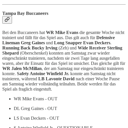
Tampa Bay Buccaneers
Bei den Buccaneers hat
WR Mike Evans
die gesamte Woche nicht
trainiert und fällt für das Spiel aus. Das gilt auch für
Defensive
Lineman Greg Gaines
und
Long Snapper Evan Deckers
.
Running Back Bucky Irving
(Zeh) und
Wide Receiver Sterling
Shepard
(Oberschenkel) konnten am Samstag zwar wieder
eingeschränkt trainieren, nachdem sie zwei Tage lang ausgefallen
waren, aber ihr Einsatz für das Spiel ist unsicher. Das gleiche gilt für
WR Jalen McMillan
, der am Samstag nur eingeschränkt trainieren
konnte.
Safety Antoine Winfield Jr.
konnte am Samstag nicht
trainieren, während
LB Lavonte David
nach einer Woche Pause
am Samstag wieder vollständig teilnahm. Beide werden für das
Spiel als fraglich eingestuft.
WR Mike Evans - OUT
DL Greg Gaines - OUT
LS Evan Deckers - OUT
S Antoine Winfield Jr. - QUESTIONABLE