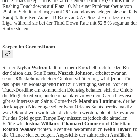
den 2. Platz belegt. Im Run Game stehen sie mit 130,9 Yards und 6
Rushing Touchdowns auf Platz 10. Mit einer Punkteausbeute von
29,4 im Schnitt und insgesamt 28 Touchdowns belegen sie ebenfalls
Rang 4. Ihre Red Zone TD-Rate von 67,7 % ist die drittbeste der
Liga, während sie bei der Third Down Rate mit 52,5 % sogar an der
Spitze stehen.
Sorgen im Corner-Room
Starter
Jaylen Watson
fällt mit einem Knöchelbruch für den Rest
der Saison aus. Sein Ersatz,
Nazeeh Johnson
, arbeitet zwar an
seiner Rückkehr nach einer Gehirnerschütterung, wird jedoch für
das Spiel am Montagabend nicht zur Verfügung stehen. Vor der
Trade-Deadline am kommenden Dienstag behalten sich die Chiefs
die Möglichkeit vor, noch einmal aktiv zu werden. Gerüchteweise
gibt es Interesse an Saints-Cornerback
Marshon Lattimore
, der bei
der knappen Niederlage seiner New Orleans Saints bereits inaktiv
war. Ob und wen wir letztendlich sehen werden, bleibt abzuwarten.
Für das Spiel gegen Tampa Bay müssen es jedoch die aktuellen
Kräfte wie
Joshua Williams
,
Chamarri Conner
und
Christian
Roland-Wallace
richten. Eventuell bekommt auch
Keith Taylor Jr.
die Chance sich zu zeigen. Angesichts der zahlreichen Ausfälle in