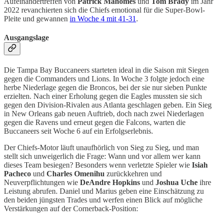
Aufeinandertreffen von
Patrick Mahomes
und
Tom Brady
im Jahr
2022 revanchierten sich die Chiefs emotional für die Super-Bowl-
Pleite und gewannen
in Woche 4 mit 41-31
.
Ausgangslage
Die Tampa Bay Buccaneers starteten ideal in die Saison mit Siegen
gegen die Commanders und Lions. In Woche 3 folgte jedoch eine
herbe Niederlage gegen die Broncos, bei der sie nur sieben Punkte
erzielten. Nach einer Erholung gegen die Eagles mussten sie sich
gegen den Division-Rivalen aus Atlanta geschlagen geben. Ein Sieg
in New Orleans gab neuen Auftrieb, doch nach zwei Niederlagen
gegen die Ravens und erneut gegen die Falcons, warten die
Buccaneers seit Woche 6 auf ein Erfolgserlebnis.
Der Chiefs-Motor läuft unaufhörlich von Sieg zu Sieg, und man
stellt sich unweigerlich die Frage: Wann und vor allem wer kann
dieses Team besiegen? Besonders wenn verletzte Spieler wie
Isiah
Pacheco
und
Charles Omenihu
zurückkehren und
Neuverpflichtungen wie
DeAndre Hopkins
und
Joshua Uche
ihre
Leistung abrufen. Daniel und Marius geben eine Einschätzung zu
den beiden jüngsten Trades und werfen einen Blick auf mögliche
Verstärkungen auf der Cornerback-Position: