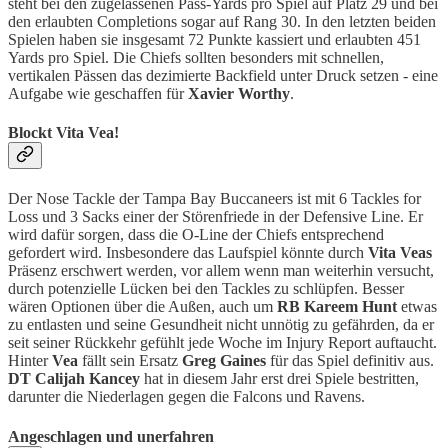
steht bei den zugelassenen Pass-Yards pro Spiel auf Platz 29 und bei
den erlaubten Completions sogar auf Rang 30. In den letzten beiden
Spielen haben sie insgesamt 72 Punkte kassiert und erlaubten 451
Yards pro Spiel. Die Chiefs sollten besonders mit schnellen,
vertikalen Pässen das dezimierte Backfield unter Druck setzen - eine
Aufgabe wie geschaffen für
Xavier Worthy
.
Blockt Vita Vea!
Der Nose Tackle der Tampa Bay Buccaneers ist mit 6 Tackles for
Loss und 3 Sacks einer der Störenfriede in der Defensive Line. Er
wird dafür sorgen, dass die O-Line der Chiefs entsprechend
gefordert wird. Insbesondere das Laufspiel könnte durch
Vita Veas
Präsenz erschwert werden, vor allem wenn man weiterhin versucht,
durch potenzielle Lücken bei den Tackles zu schlüpfen. Besser
wären Optionen über die Außen, auch um
RB Kareem Hunt
etwas
zu entlasten und seine Gesundheit nicht unnötig zu gefährden, da er
seit seiner Rückkehr gefühlt jede Woche im Injury Report auftaucht.
Hinter
Vea
fällt sein Ersatz
Greg Gaines
für das Spiel definitiv aus.
DT Calijah Kancey
hat in diesem Jahr erst drei Spiele bestritten,
darunter die Niederlagen gegen die Falcons und Ravens.
Angeschlagen und unerfahren