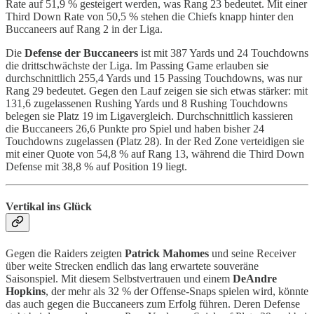
Rate auf 51,9 % gesteigert werden, was Rang 23 bedeutet. Mit einer
Third Down Rate von 50,5 % stehen die Chiefs knapp hinter den
Buccaneers auf Rang 2 in der Liga.
Die
Defense der Buccaneers
ist mit 387 Yards und 24 Touchdowns
die drittschwächste der Liga. Im Passing Game erlauben sie
durchschnittlich 255,4 Yards und 15 Passing Touchdowns, was nur
Rang 29 bedeutet. Gegen den Lauf zeigen sie sich etwas stärker: mit
131,6 zugelassenen Rushing Yards und 8 Rushing Touchdowns
belegen sie Platz 19 im Ligavergleich. Durchschnittlich kassieren
die Buccaneers 26,6 Punkte pro Spiel und haben bisher 24
Touchdowns zugelassen (Platz 28). In der Red Zone verteidigen sie
mit einer Quote von 54,8 % auf Rang 13, während die Third Down
Defense mit 38,8 % auf Position 19 liegt.
Vertikal ins Glück
Gegen die Raiders zeigten
Patrick Mahomes
und seine Receiver
über weite Strecken endlich das lang erwartete souveräne
Saisonspiel. Mit diesem Selbstvertrauen und einem
DeAndre
Hopkins
, der mehr als 32 % der Offense-Snaps spielen wird, könnte
das auch gegen die Buccaneers zum Erfolg führen. Deren Defense