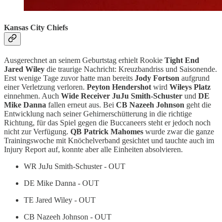
Kansas City Chiefs
Ausgerechnet an seinem Geburtstag erhielt Rookie
Tight End
Jared Wiley
die traurige Nachricht: Kreuzbandriss und Saisonende.
Erst wenige Tage zuvor hatte man bereits
Jody Fortson
aufgrund
einer Verletzung verloren.
Peyton Hendershot
wird
Wileys Platz
einnehmen. Auch
Wide Receiver JuJu Smith-Schuster
und
DE
Mike Danna
fallen erneut aus. Bei
CB Nazeeh Johnson
geht die
Entwicklung nach seiner Gehirnerschütterung in die richtige
Richtung, für das Spiel gegen die Buccaneers steht er jedoch noch
nicht zur Verfügung.
QB Patrick Mahomes
wurde zwar die ganze
Trainingswoche mit Knöchelverband gesichtet und tauchte auch im
Injury Report auf, konnte aber alle Einheiten absolvieren.
WR JuJu Smith-Schuster - OUT
DE Mike Danna - OUT
TE Jared Wiley - OUT
CB Nazeeh Johnson - OUT