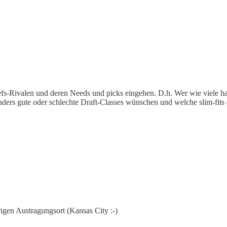
efs-Rivalen und deren Needs und picks eingehen. D.h. Wer wie viele h
onders gute oder schlechte Draft-Classes wünschen und welche slim-fits e
rigen Austragungsort (Kansas City :-)