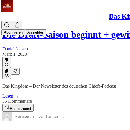
Das Ki
Die Draft-Saison beginnt + gew
Abonnieren
Anmelden
Daniel Jensen
März 1, 2023
22
35
Das Kingdom – Der Newsletter des deutschen Chiefs-Podcast
Lesen →
35 Kommentare
Beste zuerst