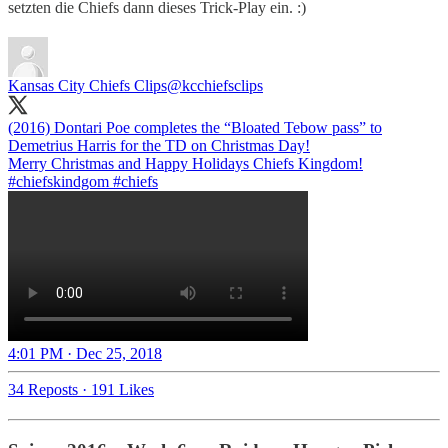
setzten die Chiefs dann dieses Trick-Play ein. :)
Kansas City Chiefs Clips
@kcchiefsclips
(2016) Dontari Poe completes the “Bloated Tebow pass” to
Demetrius Harris for the TD on Christmas Day!
#chiefs
kindgom
#chiefs
4:01 PM · Dec 25, 2018
34 Reposts
·
191 Likes