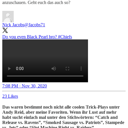
anzuschauen. Geht euch das auch so?
Nick Jacobs
@Jacobs71
Do you even Black Pearl bro?
#Chiefs
7:08 PM · Nov 30, 2020
23 Likes
Das waren bestimmt noch nicht alle coolen Trick-Plays unter
Andy Reid, aber meine Favoriten. Wenn ihr Lust auf mehr
habt sucht einfach mal unter den Stichwörtern: “Catch and
Release vs. Ravens”, “Smoked Sausage vs. Patriots”, Stampede
vs. Jets” oder “Slot Machine Right vs. Raiders”