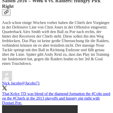
Saison 2016 – Week 6 vs. Raiders: Hungry Pick
Right
Auch schon einige Wochen vorher haben die Chiefs den Vorgänger
in der Defensive Line von Chris Jones in der Offensive eingesetzt.
Quarterback Alex Smith wirft den Ball zu Poe nach rechts, der
hinter drei Receivern der Chiefs steht. Diese sollen ihn den Weg
freiblocken. Das Play ist keine große Überraschung für die Raiders,
verhindern können sie es aber trotzdem nicht. Der massige Nose
Tackle springt mit den Ball in Richtung Endzone und fällt genau
über die Linie. Später gibt Andy Reid zu, dass das Play im Training
nie funktioniert hat, gegen die Raiders brahte es bei 3rd & Goal
einen Touchdown.
Nick Jacobs
@Jacobs71
That Kelce TD was blend of the diamond formation the
#Colts
used
on the
#Chiefs
in the 2013 playoffs and hungry pig right with
Dontari Poe.