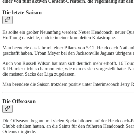
einer von fünf aktiven Content-Creatorn, die regelmäßig auf de
Die letzte Saison
Es sollte ein großer Neuanfang werden: Neuer Headcoach, neuer Qua
Hoffnung darstellte, endete in einer kompletten Katastrophe.
Man beendete das Jahr mit einer Bilanz von 5:12. Headcoach Nathanie
geschafft haben. Urban Meyer bei den Jacksonville Jaguars übrigens e
Auch von Russell Wilson hat man sich deutlich mehr erhofft. 16 Touc
KJ Hamler nicht so harmonierte, wie man es sich vorgestellt hatte. Na
die meisten Sacks der Liga zugelassen.
Man beendete die Saison trotzdem positiv unter Interimscoach Jerry
Die Offseason
Die Offseason begann mit vielen Spekulationen auf der Headcoach-Po
Chubb erhalten hatten, an die Saints für den früheren Headcoach Sea
Orleans dirigierte.