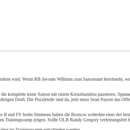
ändern wird. Wenn RB Javonte Williams zum Saisonstart bereitsteht, wer
 die komplette letzte Saison mit einem Kreuzbandriss pausieren. Span
rigen Draft. Die Puzzleteile sind da, jetzt muss Sean Payton das Off
n II und FS Justin Simmons haben die Broncos weiterhin einer der bes
 im Trainingscamp zeigen. Sollte OLB Randy Gregory verletzungsfrei b
 Maher im Trainingscamp entschieden werden.