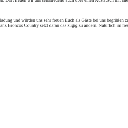
 Dort freuen wir uns selbstredend auch über einen Austausch mit allen
dung und würden uns sehr freuen Euch als Gäste bei uns begrüßen zu d
 ganz Broncos Country setzt daran das zügig zu ändern. Natürlich im fre