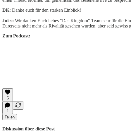
einen Thread eröffnet, um gemeinsam das Gesehene live zu besprechen.
DK:
Danke euch für den starken Einblick!
Jules:
Wir danken Euch liebes "Das Kingdom" Team sehr für die Einla
Eurerseits nicht mehr als Rivalität gesehen wurden, aber seid gewiss
Zum Podcast:
5
1
Teilen
Diskussion über diese Post