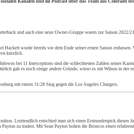
n sozialen Kanälen und im Podcast über das Team aus Colorado ber
rterback und auch eine neue Owner-Gruppe waren zur Saison 2022/23 
l Hackett wurde bereits vor dem Ende seiner ersten Saison entlassen.
rst kürzlich.
hdowns bei 11 Interceptions sind die schlechtesten Zahlen seiner Karri
türlich gab es noch einige andere Gründe, wieso es mit Wilson in der e
 Rosburg mit einem 31:28 Sieg gegen die Los Angeles Chargers.
sition. Letztendlich entschied man sich einen Erstrundenpick diesen 
n Payton zu traden. Mit Sean Payton holten die Broncos einen erfahren