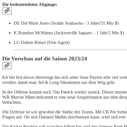
Die bedeutendsten Abgänge:
DE Dre'Mont Jones (Seattle Seahawks - 3 Jahre/51 Mio $)
K Brandon McManus (Jacksonville Jaguars – 1 Jahr/2 Mio $)
LG Dalton Risner (Free Agent)
Die Vorschau auf die Saison 2023/24
Ich bin fest davon überzeugt das sich unter Sean Payton sehr viel ver
werden, damit man 3rd & Long Situationen aus dem Weg geht.
In der Offense kommt auch Tim Patrick wieder zurück. Dieser musste
WR Marvin Mims bekommt er eine neue Anspielstation aus dem diesjäh
betrachten.
Die Defense ist wie gewohnt die Stärke des Teams. Mit CB Pat Surtai
Fragen auf. Ob sich Damarri Mathis durchsetzen kann, wird sich erst
Die Kicker Position soll zwischen Elliott Fry und den Veteran Brett