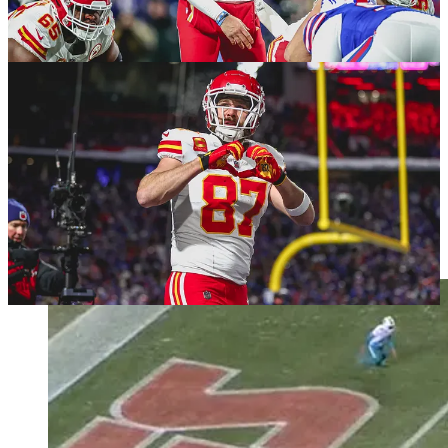
Travis Kelce: Der Fixpunkt in der
Offensive
Ob Travis Kelce auf dem Platz steht oder nicht, ist bei den Chiefs
immer sofort sichtbar. Wenn er von der Line of Scrimmage in
Richtung der gegnerischen Endzone läuft, konzentriert sich die
Defensive auf ihn. Meist nicht nur ein Gegenspieler sondern gleich
mehrere versuchen zu verhindern, dass der Ball in seine Richtung
kommt. Und er versteht gleichzeitig das Spiel so gut, dass er weiß
mit welchem teilweise improvisierten Laufweg er Räume für seine
Mitspieler schafft. Ein Beispiel: