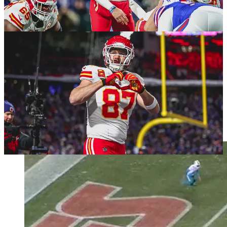
Travis Kelce: Der Fixpunkt in der
Offensive
Ob Travis Kelce auf dem Platz steht oder nicht, ist bei den Chiefs
immer sofort sichtbar. Wenn er von der Line of Scrimmage in
Richtung der gegnerischen Endzone läuft, konzentriert sich die
Defensive auf ihn. Meist nicht nur ein Gegenspieler sondern gleich
mehrere versuchen zu verhindern, dass der Ball in seine Richtung
kommt. Und er versteht gleichzeitig das Spiel so gut, dass er weiß
mit welchem teilweise improvisierten Laufweg er Räume für seine
Mitspieler schafft. Ein Beispiel: