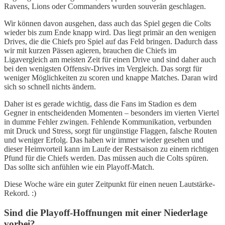
Ravens, Lions oder Commanders wurden souverän geschlagen.
Wir können davon ausgehen, dass auch das Spiel gegen die Colts
wieder bis zum Ende knapp wird. Das liegt primär an den wenigen
Drives, die die Chiefs pro Spiel auf das Feld bringen. Dadurch dass
wir mit kurzen Pässen agieren, brauchen die Chiefs im
Ligavergleich am meisten Zeit für einen Drive und sind daher auch
bei den wenigsten Offensiv-Drives im Vergleich. Das sorgt für
weniger Möglichkeiten zu scoren und knappe Matches. Daran wird
sich so schnell nichts ändern.
Daher ist es gerade wichtig, dass die Fans im Stadion es dem
Gegner in entscheidenden Momenten – besonders im vierten Viertel
in dumme Fehler zwingen. Fehlende Kommunikation, verbunden
mit Druck und Stress, sorgt für ungünstige Flaggen, falsche Routen
und weniger Erfolg. Das haben wir immer wieder gesehen und
dieser Heimvorteil kann im Laufe der Restsaison zu einem richtigen
Pfund für die Chiefs werden. Das müssen auch die Colts spüren.
Das sollte sich anfühlen wie ein Playoff-Match.
Diese Woche wäre ein guter Zeitpunkt für einen neuen Lautstärke-
Rekord. :)
Sind die Playoff-Hoffnungen mit einer Niederlage
vorbei?