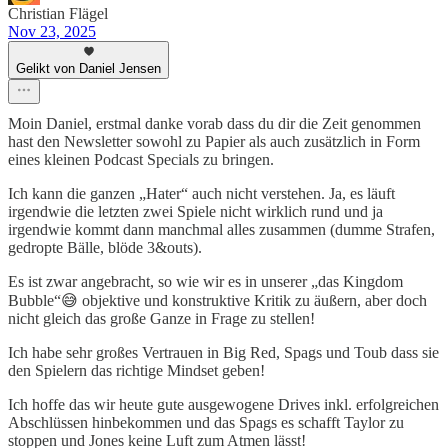
Christian Flägel
Nov 23, 2025
Gelikt von Daniel Jensen
Moin Daniel, erstmal danke vorab dass du dir die Zeit genommen
hast den Newsletter sowohl zu Papier als auch zusätzlich in Form
eines kleinen Podcast Specials zu bringen.
Ich kann die ganzen „Hater“ auch nicht verstehen. Ja, es läuft
irgendwie die letzten zwei Spiele nicht wirklich rund und ja
irgendwie kommt dann manchmal alles zusammen (dumme Strafen,
gedropte Bälle, blöde 3&outs).
Es ist zwar angebracht, so wie wir es in unserer „das Kingdom
Bubble“😅 objektive und konstruktive Kritik zu äußern, aber doch
nicht gleich das große Ganze in Frage zu stellen!
Ich habe sehr großes Vertrauen in Big Red, Spags und Toub dass sie
den Spielern das richtige Mindset geben!
Ich hoffe das wir heute gute ausgewogene Drives inkl. erfolgreichen
Abschlüssen hinbekommen und das Spags es schafft Taylor zu
stoppen und Jones keine Luft zum Atmen lässt!