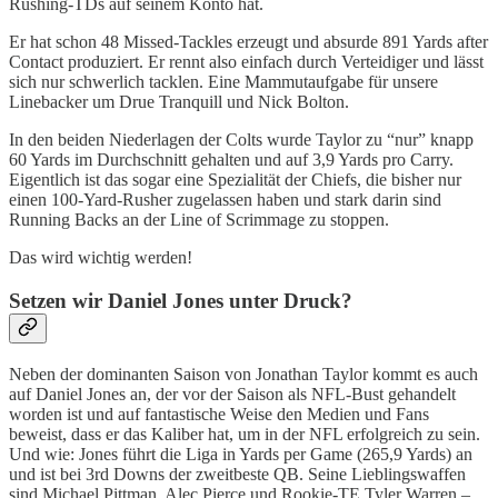
Rushing-TDs auf seinem Konto hat.
Er hat schon 48 Missed-Tackles erzeugt und absurde 891 Yards after
Contact produziert. Er rennt also einfach durch Verteidiger und lässt
sich nur schwerlich tacklen. Eine Mammutaufgabe für unsere
Linebacker um Drue Tranquill und Nick Bolton.
In den beiden Niederlagen der Colts wurde Taylor zu “nur” knapp
60 Yards im Durchschnitt gehalten und auf 3,9 Yards pro Carry.
Eigentlich ist das sogar eine Spezialität der Chiefs, die bisher nur
einen 100-Yard-Rusher zugelassen haben und stark darin sind
Running Backs an der Line of Scrimmage zu stoppen.
Das wird wichtig werden!
Setzen wir Daniel Jones unter Druck?
Neben der dominanten Saison von Jonathan Taylor kommt es auch
auf Daniel Jones an, der vor der Saison als NFL-Bust gehandelt
worden ist und auf fantastische Weise den Medien und Fans
beweist, dass er das Kaliber hat, um in der NFL erfolgreich zu sein.
Und wie: Jones führt die Liga in Yards per Game (265,9 Yards) an
und ist bei 3rd Downs der zweitbeste QB. Seine Lieblingswaffen
sind Michael Pittman, Alec Pierce und Rookie-TE Tyler Warren –