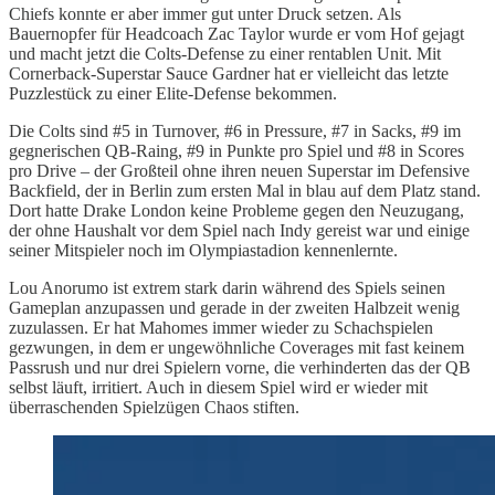
Chiefs konnte er aber immer gut unter Druck setzen. Als
Bauernopfer für Headcoach Zac Taylor wurde er vom Hof gejagt
und macht jetzt die Colts-Defense zu einer rentablen Unit. Mit
Cornerback-Superstar Sauce Gardner hat er vielleicht das letzte
Puzzlestück zu einer Elite-Defense bekommen.
Die Colts sind #5 in Turnover, #6 in Pressure, #7 in Sacks, #9 im
gegnerischen QB-Raing, #9 in Punkte pro Spiel und #8 in Scores
pro Drive – der Großteil ohne ihren neuen Superstar im Defensive
Backfield, der in Berlin zum ersten Mal in blau auf dem Platz stand.
Dort hatte Drake London keine Probleme gegen den Neuzugang,
der ohne Haushalt vor dem Spiel nach Indy gereist war und einige
seiner Mitspieler noch im Olympiastadion kennenlernte.
Lou Anorumo ist extrem stark darin während des Spiels seinen
Gameplan anzupassen und gerade in der zweiten Halbzeit wenig
zuzulassen. Er hat Mahomes immer wieder zu Schachspielen
gezwungen, in dem er ungewöhnliche Coverages mit fast keinem
Passrush und nur drei Spielern vorne, die verhinderten das der QB
selbst läuft, irritiert. Auch in diesem Spiel wird er wieder mit
überraschenden Spielzügen Chaos stiften.