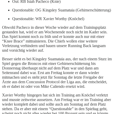
Out: RB Isiah Pacheco (Knie)
Questionable: OG Kingsley Suamataia (Gehirnerschütterung)
Questionable: WR Xavier Worthy (Knöchel)
Obwohl Pacheco in dieser Woche wieder auf dem Trainingsplatz
gestanden hat, wird er am Wochenende noch nicht im Kader sein.
Das Spiel kommt noch zu früh und er konnte auch nur mit einer
“Knee Brace” mittrainieren. Die Chiefs wollen eine weitere
Verletzung verhindern und bauen unsere Running Back langsam
und vorsichtig wieder auf.
Besser sieht es bei Kingsley Suamataia aus, der nach einem Sturz im
Spiel gegen die Broncos mit einer Gehirnerschütterung bis
Donnerstag überhaupt nicht auf dem Platz war und dann am
Seitenrand dabei war. Erst am Freitag konnte er dann wieder
mitmachen und es steht jetzt für Sonntag die letzte Freigabe der
Ärzte aus dem Concussion Protocol der Liga aus, die entscheidet,
ob er dabei ist oder von Mike Caliendo ersetzt wird.
Xavier Worthy hingegen hat sich im Training am Knöchel verletzt
und musste zeitweise aussetzen. Am Freitag war er im Training aber
wieder komplett dabei und sollte auch am Sonntag auf dem Platz
stehen. Da er aber mit einem “Questionable” in den Spieltag geht,
scheint noch nicht alles wieder bei 100 Prozent sein und es könnte