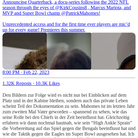
Announcing Quarterback, a docu-series following the 2022 NFL
season through the eyes of
@KirkCousins8
, Marcus Mariota, and
MVP and Super Bowl champ
@PatrickMahomes
!
Unprecedented access and for the first time ever players are mic’d
up for every game! Premieres this summer.
8:00 PM · Feb 22, 2023
1.32K Reposts
·
10.3K Likes
Den Bildern zur Folge wird es nicht nur bei Einblicken auf dem
Platz und in der Kabine bleiben, sondern auch das private Leben
scheint Teil der Dokumentation zu sein. Mahomes ist im letzten Jahr
zum zweiten Mal Vater geworden – spannend zu sehen, wie das
seine Rolle bei den Chiefs in der Zeit beeinflusst hat. Gleichzeitig
erfahren wir dann nochmal hautnah, wie sein “High Ankle Sprain”
die Vorbereitung auf das Spiel gegen die Bengals beeinflusst hat und
wie die Taktik gegen die Eagles im Super Bowl ausgesehen hat. Ich