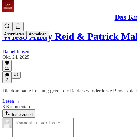
Das Ki
Wieso Andy Reid & Patrick M
Abonnieren
Anmelden
Daniel Jensen
Okt. 24, 2025
12
3
Die dominante Leistung gegen die Raiders war der letzte Beweis, da
Lesen →
3 Kommentare
Beste zuerst