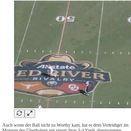
Auch wenn der Ball nicht zu Worthy kam, hat er dem Verteidiger im
Moment des Überholens mit einem Stop 3-4 Yards abgenommen.