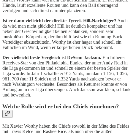
Hände, läuft exzellente Routen und kann den Ball überragend
verfolgen und sich direkt darunter platzieren.
Ist er dann vielleicht der direkte Tyreek Hill-Nachfolger?
Auch
da wird man nicht glücklich! Hill ist deutlich kompakter und hat
neben der Geschwindigkeit keinen schlanken, sondern sehr
muskulösen Körperbau, der ihm hilft fast wie ein Running Back
Verteidiger abzuschütteln. Worthy ist eher hager und schnell ein
Fähnchen im Wind, wenn er körperlichen Druck bekommt.
Der vielleicht beste Vergleich ist DeSean Jackson.
Ein früherer
Receiver-Star von den Philadelphia Eagles, der unter Andy Reid in
die Liga gekommen ist und schnell zu einem der besten Spieler der
Liga wurde. In Jahr 1 schaffte er 912 Yards, um dann 1.156, 1.056,
961, 700 (nur 11 Spiele) und 1.332 Yards nachzulegen bevor er
nach Washington wechselte. Besonders als Returner konnte er von
Anfang an in der Liga überzeugen. Auch Jackson war klein, schlank
und beweglich.
Welche Rolle wird er bei den Chiefs einnehmen?
Mit Xavier Worthy haben die Chiefs sowohl in der Mitte des Feldes
mit Travis Kelce und Rashee Rice, als auch über die außen