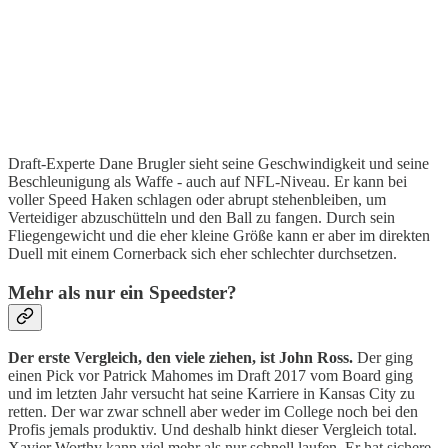
Draft-Experte Dane Brugler sieht seine Geschwindigkeit und seine
Beschleunigung als Waffe - auch auf NFL-Niveau. Er kann bei
voller Speed Haken schlagen oder abrupt stehenbleiben, um
Verteidiger abzuschütteln und den Ball zu fangen. Durch sein
Fliegengewicht und die eher kleine Größe kann er aber im direkten
Duell mit einem Cornerback sich eher schlechter durchsetzen.
Mehr als nur ein Speedster?
Der erste Vergleich, den viele ziehen, ist John Ross.
Der ging
einen Pick vor Patrick Mahomes im Draft 2017 vom Board ging
und im letzten Jahr versucht hat seine Karriere in Kansas City zu
retten. Der war zwar schnell aber weder im College noch bei den
Profis jemals produktiv. Und deshalb hinkt dieser Vergleich total.
Xavier Worthy kann viel mehr als nur schnell laufen. Er hat sichere