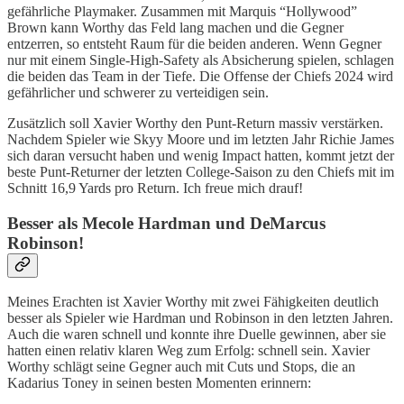
gefährliche Playmaker. Zusammen mit Marquis “Hollywood”
Brown kann Worthy das Feld lang machen und die Gegner
entzerren, so entsteht Raum für die beiden anderen. Wenn Gegner
nur mit einem Single-High-Safety als Absicherung spielen, schlagen
die beiden das Team in der Tiefe. Die Offense der Chiefs 2024 wird
gefährlicher und schwerer zu verteidigen sein.
Zusätzlich soll Xavier Worthy den Punt-Return massiv verstärken.
Nachdem Spieler wie Skyy Moore und im letzten Jahr Richie James
sich daran versucht haben und wenig Impact hatten, kommt jetzt der
beste Punt-Returner der letzten College-Saison zu den Chiefs mit im
Schnitt 16,9 Yards pro Return. Ich freue mich drauf!
Besser als Mecole Hardman und DeMarcus
Robinson!
Meines Erachten ist Xavier Worthy mit zwei Fähigkeiten deutlich
besser als Spieler wie Hardman und Robinson in den letzten Jahren.
Auch die waren schnell und konnte ihre Duelle gewinnen, aber sie
hatten einen relativ klaren Weg zum Erfolg: schnell sein. Xavier
Worthy schlägt seine Gegner auch mit Cuts und Stops, die an
Kadarius Toney in seinen besten Momenten erinnern: